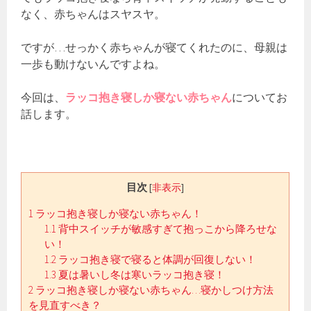
なく、赤ちゃんはスヤスヤ。
ですが…せっかく赤ちゃんが寝てくれたのに、母親は
一歩も動けないんですよね。
今回は、
ラッコ抱き寝しか寝ない赤ちゃん
についてお
話します。
目次
[
非表示
]
1
ラッコ抱き寝しか寝ない赤ちゃん！
1.1
背中スイッチが敏感すぎて抱っこから降ろせな
い！
1.2
ラッコ抱き寝で寝ると体調が回復しない！
1.3
夏は暑いし冬は寒いラッコ抱き寝！
2
ラッコ抱き寝しか寝ない赤ちゃん…寝かしつけ方法
を見直すべき？