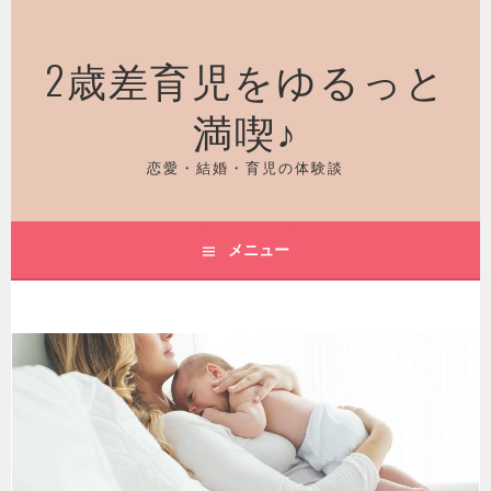
コ
ン
2歳差育児をゆるっと
テ
ン
満喫♪
ツ
へ
ス
恋愛・結婚・育児の体験談
キ
ッ
プ
メニュー