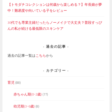
【トモダチコレクションは何歳から楽しめる？】年長娘が夢
中！難易度や向いている子をレビュー
30代でも専業主婦だったらノーメイクで大丈夫？普段すっぴ
んの私が続ける最低限のスキンケア
過去の記事
過去の記事一覧は
こちら
から
カテゴリー
育児
(88)
赤ちゃん期(0~2歳)
(77)
幼児期(3~6歳)
(8)