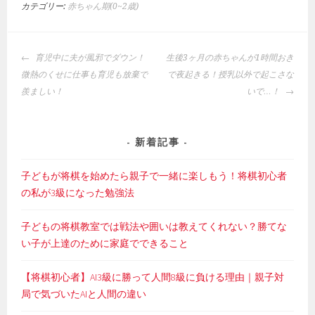
カテゴリー:
赤ちゃん期(0~2歳)
投
育児中に夫が風邪でダウン！
生後3ヶ月の赤ちゃんが1時間おき
稿
微熱のくせに仕事も育児も放棄で
で夜起きる！授乳以外で起こさな
ナ
羨ましい！
いで…！
ビ
ゲ
ー
新着記事
シ
ョ
子どもが将棋を始めたら親子で一緒に楽しもう！将棋初心者
ン
の私が3級になった勉強法
子どもの将棋教室では戦法や囲いは教えてくれない？勝てな
い子が上達のために家庭でできること
【将棋初心者】AI3級に勝って人間8級に負ける理由｜親子対
局で気づいたAIと人間の違い