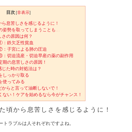
目次
[
非表示
]
から息苦しさを感じるように！
の姿勢を取ってしまうことも…
しさの原因は何？
①：鉄欠乏性貧血
②：子宮による肺の圧迫
③：切迫流産・切迫早産の薬の副作用
定期の息苦しさの原因！
感じた時の対処法は？
をしっかり取る
を使ってみる
だからと言って油断しないで！
くない！ケアを始めるなら今がチャンス！
た頃から息苦しさを感じるように！
ートラブルは人それぞれですよね。