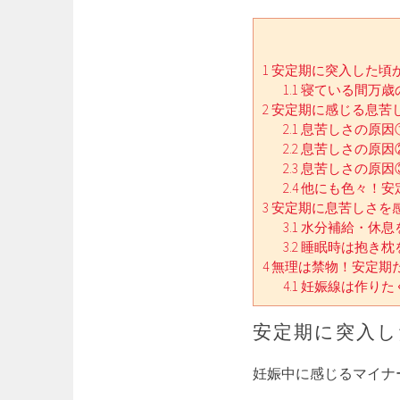
1
安定期に突入した頃
1.1
寝ている間万歳
2
安定期に感じる息苦
2.1
息苦しさの原因
2.2
息苦しさの原因
2.3
息苦しさの原因
2.4
他にも色々！安
3
安定期に息苦しさを
3.1
水分補給・休息
3.2
睡眠時は抱き枕
4
無理は禁物！安定期
4.1
妊娠線は作りた
安定期に突入し
妊娠中に感じるマイナ