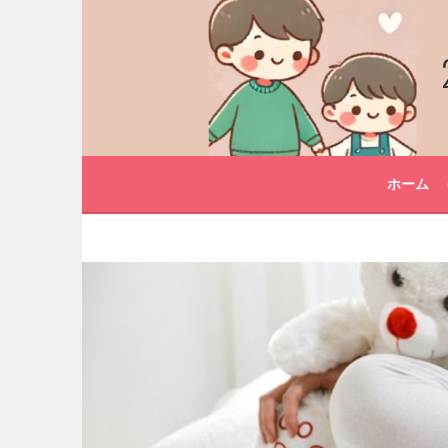
コ
ン
テ
ン
ツ
へ
ス
キ
ホーム
ッ
プ