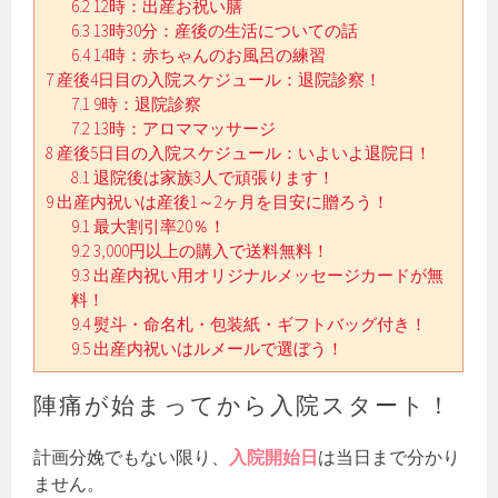
6.2
12時：出産お祝い膳
6.3
13時30分：産後の生活についての話
6.4
14時：赤ちゃんのお風呂の練習
7
産後4日目の入院スケジュール：退院診察！
7.1
9時：退院診察
7.2
13時：アロママッサージ
8
産後5日目の入院スケジュール：いよいよ退院日！
8.1
退院後は家族3人で頑張ります！
9
出産内祝いは産後1～2ヶ月を目安に贈ろう！
9.1
最大割引率20％！
9.2
3,000円以上の購入で送料無料！
9.3
出産内祝い用オリジナルメッセージカードが無
料！
9.4
熨斗・命名札・包装紙・ギフトバッグ付き！
9.5
出産内祝いはルメールで選ぼう！
陣痛が始まってから入院スタート！
計画分娩でもない限り、
入院開始日
は当日まで分かり
ません。