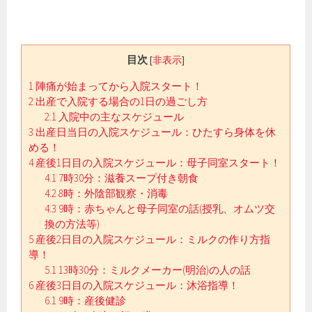
目次
[
非表示
]
1
陣痛が始まってから入院スタート！
2
出産で入院する場合の1日の過ごし方
2.1
入院中の主なスケジュール
3
出産日当日の入院スケジュール：ひたすら身体を休
める！
4
産後1日目の入院スケジュール：母子同室スタート！
4.1
7時30分：滋養スープ付き朝食
4.2
8時：外陰部観察・消毒
4.3
9時：赤ちゃんと母子同室の話(授乳、オムツ交
換の方法等)
5
産後2日目の入院スケジュール：ミルクの作り方指
導！
5.1
13時30分：ミルクメーカー(明治)の人の話
6
産後3日目の入院スケジュール：沐浴指導！
6.1
9時：産後健診