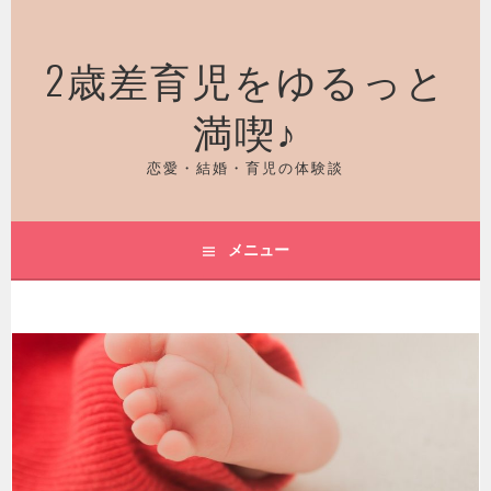
コ
ン
2歳差育児をゆるっと
テ
ン
満喫♪
ツ
へ
ス
恋愛・結婚・育児の体験談
キ
ッ
プ
メニュー