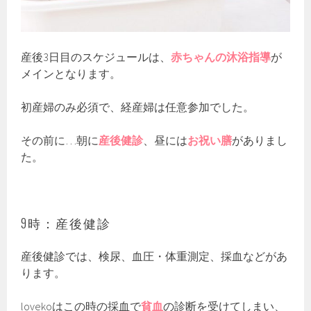
産後3日目のスケジュールは、
赤ちゃんの沐浴指導
が
メインとなります。
初産婦のみ必須で、経産婦は任意参加でした。
その前に…朝に
産後健診
、昼には
お祝い膳
がありまし
た。
9時：産後健診
産後健診では、検尿、血圧・体重測定、採血などがあ
ります。
lovekoはこの時の採血で
貧血
の診断を受けてしまい、