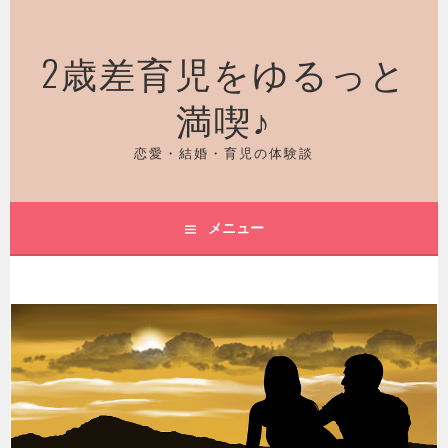
コ
ン
2歳差育児をゆるっと
テ
ン
満喫♪
ツ
へ
ス
恋愛・結婚・育児の体験談
キ
ッ
プ
メニュー