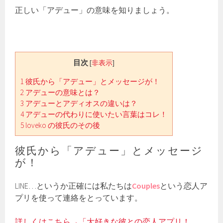
正しい「アデュー」の意味を知りましょう。
目次
[
非表示
]
1
彼氏から「アデュー」とメッセージが！
2
アデューの意味とは？
3
アデューとアディオスの違いは？
4
アデューの代わりに使いたい言葉はコレ！
5
loveko の彼氏のその後
彼氏から「アデュー」とメッセージ
が！
LINE…というか正確には私たちは
Couples
という恋人ア
プリを使って連絡をとっています。
詳しくはこちら→「大好きな彼との恋人アプリ！