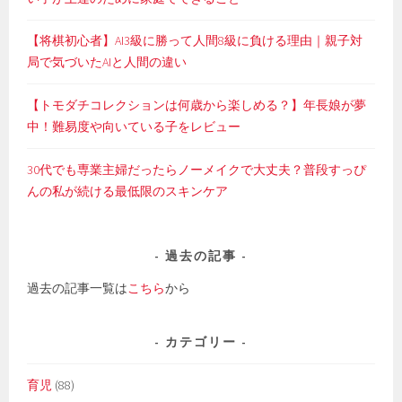
【将棋初心者】AI3級に勝って人間8級に負ける理由｜親子対
局で気づいたAIと人間の違い
【トモダチコレクションは何歳から楽しめる？】年長娘が夢
中！難易度や向いている子をレビュー
30代でも専業主婦だったらノーメイクで大丈夫？普段すっぴ
んの私が続ける最低限のスキンケア
過去の記事
過去の記事一覧は
こちら
から
カテゴリー
育児
(88)