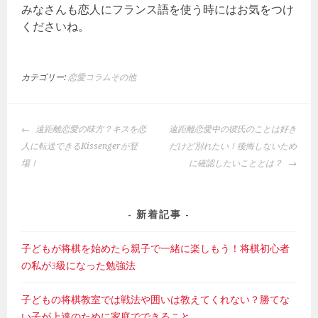
みなさんも恋人にフランス語を使う時にはお気をつけ
くださいね。
カテゴリー:
恋愛コラムその他
投
遠距離恋愛の味方？キスを恋
遠距離恋愛中の彼氏のことは好き
稿
人に転送できるKissengerが登
だけど別れたい！後悔しないため
ナ
場！
に確認したいこととは？
ビ
ゲ
ー
新着記事
シ
ョ
子どもが将棋を始めたら親子で一緒に楽しもう！将棋初心者
ン
の私が3級になった勉強法
子どもの将棋教室では戦法や囲いは教えてくれない？勝てな
い子が上達のために家庭でできること