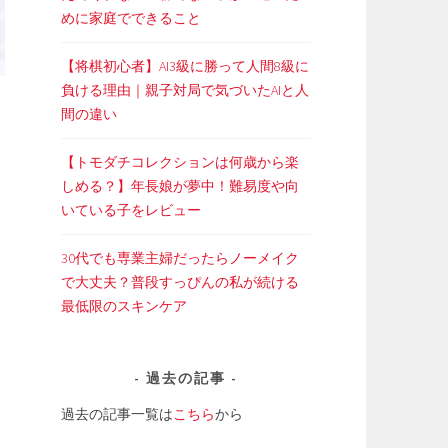
めに家庭でできること
【将棋初心者】AI3級に勝って人間8級に
負ける理由｜親子対局で気づいたAIと人
間の違い
【トモダチコレクションは何歳から楽
しめる？】年長娘が夢中！難易度や向
いている子をレビュー
30代でも専業主婦だったらノーメイク
で大丈夫？普段すっぴんの私が続ける
最低限のスキンケア
過去の記事
過去の記事一覧は
こちら
から