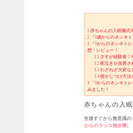
1
赤ちゃんの入眠儀式(
2
『0歳からのネンネ
3
『0からのネンネト
想・レビュー！
3.1
さすが経験者！
3.2
夜泣きが改善さ
3.3
わざわざ大変な
3.4
寝かしつけ方法
4
『0からのネンネト
みました！
赤ちゃんの入眠
生後すぐから無意識の
からのラッコ抱き寝
。