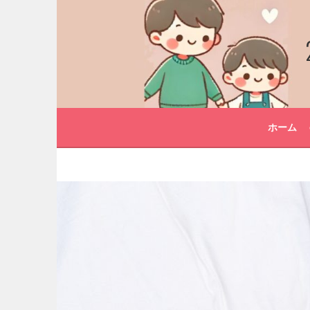
コ
ン
テ
ン
ツ
へ
ス
キ
ホーム
ッ
プ