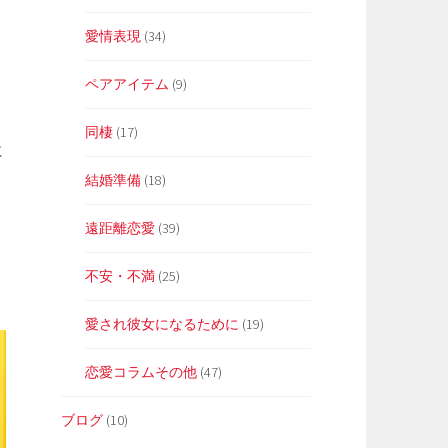
愛情表現
(34)
ペアアイテム
(9)
同棲
(17)
に
結婚準備
(18)
遠距離恋愛
(39)
不安・不満
(25)
愛され彼女になるために
(19)
恋愛コラムその他
(47)
ブログ
(10)