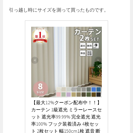
引っ越し時にサイズを測って買ったものです。
【最大12%クーポン配布中！！】
カーテン 1級遮光 ミラーレースセ
ット 遮光率99.99% 完全遮光 遮光
率100% フック装着済み 4枚セッ
ト 2枚セット 幅150cm1枚 遮音 断