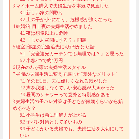
3
マイホーム購入で夫婦生活を本気で見直した
3.1
新しい家の間取り
3.2
上の子が小2になり、危機感が強くなった
4
結婚9年目｜夜の夫婦生活やめました
4.1
夜は想像以上に危険
4.2
「じゃあ昼間にする？」問題
5
寝室1部屋の完全遮光に4万円かけた話
5.1
「完全遮光カーテンでも無理では？」と思った
5.2
小窓3つで約4万円
6
現在のわが家の夫婦生活スタイル
7
昼間の夫婦生活に変えて感じた“意外なメリット”
7.1
その日1日、夫に優しくなれる気がした
7.2
声を我慢しなくていい安心感が大きかった
7.3
昼間のシャワーって意外と特別感がある
8
夫婦生活の子バレ対策は子どもが何歳くらいから始
めるべき？
8.1
小学生は急に理解力が上がる
8.2
子バレ対策として多いもの
8.3
子どもがいる夫婦でも、夫婦生活を大切にして
いい