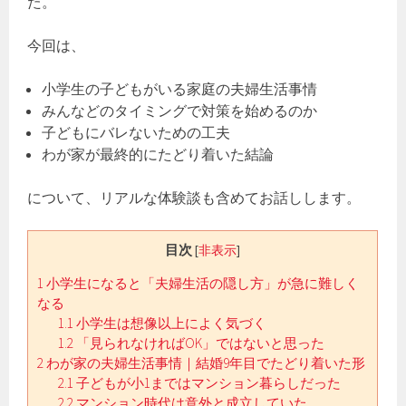
た。
今回は、
小学生の子どもがいる家庭の夫婦生活事情
みんなどのタイミングで対策を始めるのか
子どもにバレないための工夫
わが家が最終的にたどり着いた結論
について、リアルな体験談も含めてお話しします。
目次
[
非表示
]
1
小学生になると「夫婦生活の隠し方」が急に難しく
なる
1.1
小学生は想像以上によく気づく
1.2
「見られなければOK」ではないと思った
2
わが家の夫婦生活事情｜結婚9年目でたどり着いた形
2.1
子どもが小1まではマンション暮らしだった
2.2
マンション時代は意外と成立していた