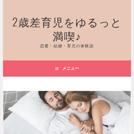
コ
ン
2歳差育児をゆるっと
テ
ン
満喫♪
ツ
へ
ス
恋愛・結婚・育児の体験談
キ
ッ
プ
メニュー