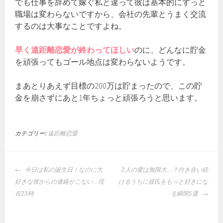
でも仕事を辞めて嫁ぐ私と違って彼は基本的にずっと
職場は変わらないですから、会社の先輩とうまく交流
するのは大事なことですよね。
早く遠距離恋愛が終わってほしい
のに、どんなに貯金
を頑張ってもゴール地点は変わらないようです。
まあとりあえず目標の200万は貯まったので、この貯
金を崩さずにあと1年ちょっと頑張ろうと思います。
カテゴリー:
遠距離恋愛
投
今日は私の誕生日！なのに大
2人の愛は無限大…？付き合い続
稿
好きな彼からの連絡がこない…現
けるうちに彼氏をもっと好きにな
ナ
在23時
る瞬間5選
ビ
ゲ