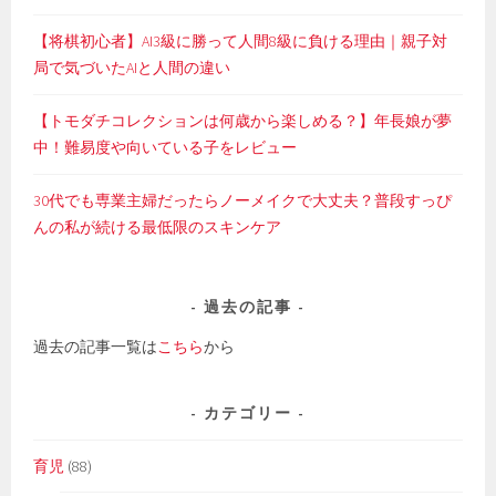
【将棋初心者】AI3級に勝って人間8級に負ける理由｜親子対
局で気づいたAIと人間の違い
【トモダチコレクションは何歳から楽しめる？】年長娘が夢
中！難易度や向いている子をレビュー
30代でも専業主婦だったらノーメイクで大丈夫？普段すっぴ
んの私が続ける最低限のスキンケア
過去の記事
過去の記事一覧は
こちら
から
カテゴリー
育児
(88)