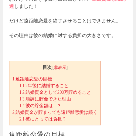
達
しました！
だけど遠距離恋愛を終了させることはできません。
その理由は彼の結婚に対する負担の大きさです。
目次
[
非表示
]
1
遠距離恋愛の目標
1.1
2年後に結婚すること
1.2
結婚資金として200万貯めること
1.3
順調に貯金できた理由
1.4
彼の貯金額は…？
2
結婚資金が貯まっても遠距離恋愛は続く
2.1
彼にとっては負担？
遠距離恋愛の目標