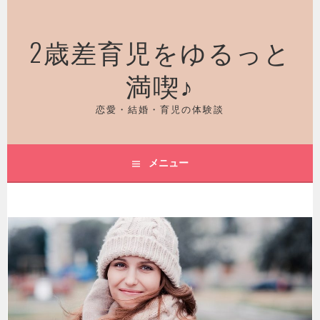
コ
ン
2歳差育児をゆるっと
テ
ン
満喫♪
ツ
へ
ス
恋愛・結婚・育児の体験談
キ
ッ
プ
メニュー