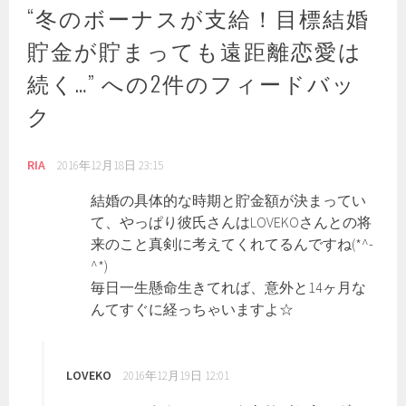
ー
“
冬のボーナスが支給！目標結婚
シ
貯金が貯まっても遠距離恋愛は
ョ
ン
続く…
” への2件のフィードバッ
ク
RIA
2016年12月18日 23:15
結婚の具体的な時期と貯金額が決まってい
て、やっぱり彼氏さんはLOVEKOさんとの将
来のこと真剣に考えてくれてるんですね(*^-
^*)
毎日一生懸命生きてれば、意外と14ヶ月な
んてすぐに経っちゃいますよ☆
LOVEKO
2016年12月19日 12:01