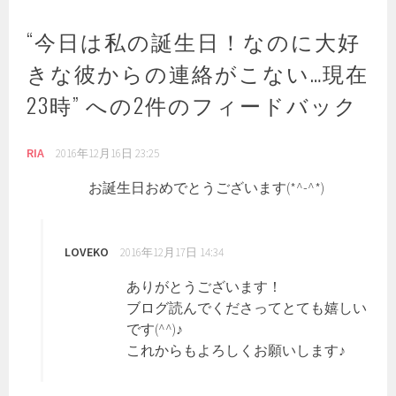
ゲ
ー
“
今日は私の誕生日！なのに大好
シ
きな彼からの連絡がこない…現在
ョ
ン
23時
” への2件のフィードバック
RIA
2016年12月16日 23:25
お誕生日おめでとうございます(*^-^*)
LOVEKO
2016年12月17日 14:34
ありがとうございます！
ブログ読んでくださってとても嬉しい
です(^^)♪
これからもよろしくお願いします♪