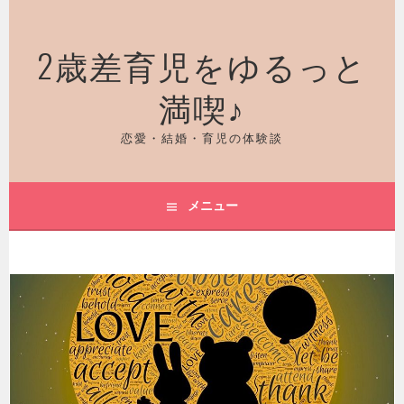
コ
ン
2歳差育児をゆるっと
テ
ン
満喫♪
ツ
へ
ス
恋愛・結婚・育児の体験談
キ
ッ
プ
メニュー