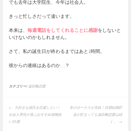
でも去年は大学院生、今年は社会人。
きっと忙しさだって違います。
本来は、
毎週電話をしてくれることに感謝
をしないと
いけないのかもしれません。
さて、私の誕生日が終わるまではあと1時間。
彼からの連絡はあるのか…？
カテゴリー:
遠距離恋愛
投
大好きな彼氏を応援したい！
冬のボーナスが支給！目標結婚貯
稿
社会人男性が喜ぶおすすめ就職祝
金が貯まっても遠距離恋愛は続
ナ
い20選
く…
ビ