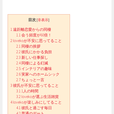
目次
[
非表示
]
1
遠距離恋愛からの同棲
1.1
会う頻度が60倍！
2
lovekoが不安に思ってること
2.1
同棲の挨拶
2.2
彼氏にかかる負担
2.3
新しい仕事探し
2.4
同棲による幻滅
2.5
インテリアの趣味
2.6
実家へのホームシック
2.7
ちょっと一言
3
彼氏が不安に思ってること
3.1
1人の時間
3.2
lovekoが選ぶ生活雑貨
4
lovekoが楽しみにしてること
4.1
彼氏と過ごす毎日
4.2
普通のデート