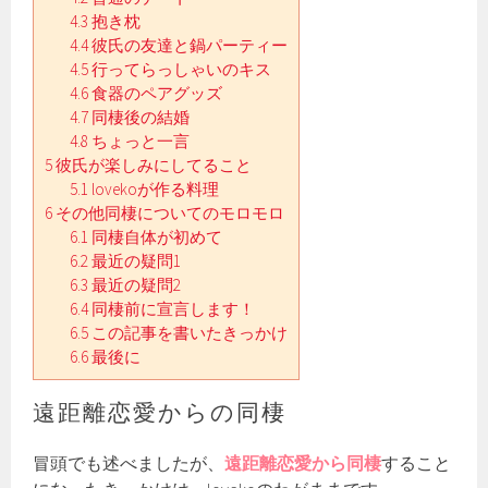
4.3
抱き枕
4.4
彼氏の友達と鍋パーティー
4.5
行ってらっしゃいのキス
4.6
食器のペアグッズ
4.7
同棲後の結婚
4.8
ちょっと一言
5
彼氏が楽しみにしてること
5.1
lovekoが作る料理
6
その他同棲についてのモロモロ
6.1
同棲自体が初めて
6.2
最近の疑問1
6.3
最近の疑問2
6.4
同棲前に宣言します！
6.5
この記事を書いたきっかけ
6.6
最後に
遠距離恋愛からの同棲
冒頭でも述べましたが、
遠距離恋愛から同棲
すること