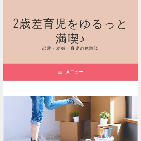
コ
ン
2歳差育児をゆるっと
テ
ン
満喫♪
ツ
へ
ス
恋愛・結婚・育児の体験談
キ
ッ
プ
メニュー