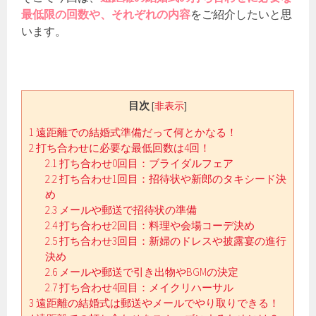
最低限の回数や、それぞれの内容
をご紹介したいと思
います。
目次
[
非表示
]
1
遠距離での結婚式準備だって何とかなる！
2
打ち合わせに必要な最低回数は4回！
2.1
打ち合わせ0回目：ブライダルフェア
2.2
打ち合わせ1回目：招待状や新郎のタキシード決
め
2.3
メールや郵送で招待状の準備
2.4
打ち合わせ2回目：料理や会場コーデ決め
2.5
打ち合わせ3回目：新婦のドレスや披露宴の進行
決め
2.6
メールや郵送で引き出物やBGMの決定
2.7
打ち合わせ4回目：メイクリハーサル
3
遠距離の結婚式は郵送やメールでやり取りできる！