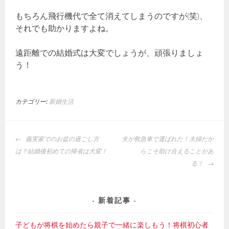
もちろん飛行機代で全て消えてしまうのですが(笑)、
それでも助かりますよね。
遠距離での結婚式は大変でしょうが、頑張りましょ
う！
カテゴリー:
新婚生活
投
義実家でのお盆の過ごし方
夫が救急車で運ばれた！夫婦だか
稿
は？結婚後初めての帰省は大変！
らこそ助け合えることがあ
ナ
る！
ビ
ゲ
ー
新着記事
シ
ョ
子どもが将棋を始めたら親子で一緒に楽しもう！将棋初心者