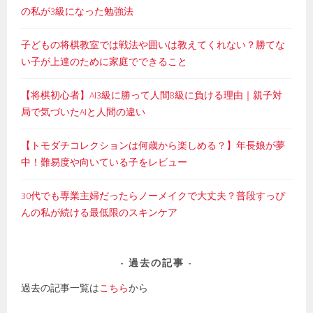
ン
の私が3級になった勉強法
子どもの将棋教室では戦法や囲いは教えてくれない？勝てな
い子が上達のために家庭でできること
【将棋初心者】AI3級に勝って人間8級に負ける理由｜親子対
局で気づいたAIと人間の違い
【トモダチコレクションは何歳から楽しめる？】年長娘が夢
中！難易度や向いている子をレビュー
30代でも専業主婦だったらノーメイクで大丈夫？普段すっぴ
んの私が続ける最低限のスキンケア
過去の記事
過去の記事一覧は
こちら
から