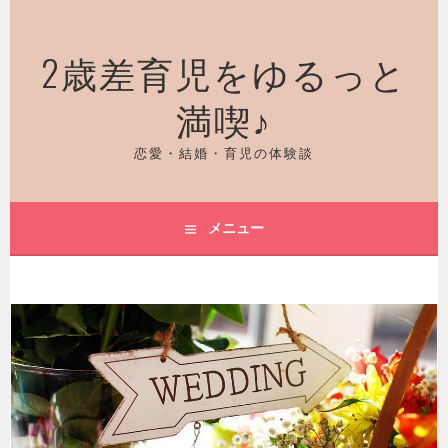
コ
ン
2歳差育児をゆるっと
テ
ン
満喫♪
ツ
へ
ス
恋愛・結婚・育児の体験談
キ
ッ
プ
メニュー