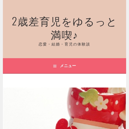
コ
ン
2歳差育児をゆるっと
テ
ン
満喫♪
ツ
へ
ス
恋愛・結婚・育児の体験談
キ
ッ
プ
メニュー