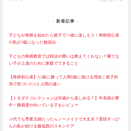
ビ
ゲ
ー
新着記事
シ
ョ
子どもが将棋を始めたら親子で一緒に楽しもう！将棋初心者
ン
の私が3級になった勉強法
子どもの将棋教室では戦法や囲いは教えてくれない？勝てな
い子が上達のために家庭でできること
【将棋初心者】AI3級に勝って人間8級に負ける理由｜親子対
局で気づいたAIと人間の違い
【トモダチコレクションは何歳から楽しめる？】年長娘が夢
中！難易度や向いている子をレビュー
30代でも専業主婦だったらノーメイクで大丈夫？普段すっぴ
んの私が続ける最低限のスキンケア