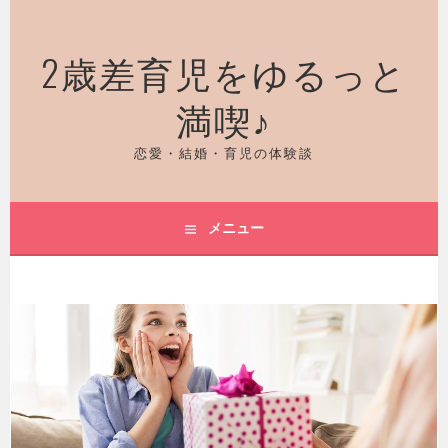
コ
ン
2歳差育児をゆるっと
テ
ン
満喫♪
ツ
へ
ス
恋愛・結婚・育児の体験談
キ
ッ
プ
メニュー