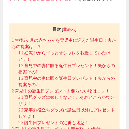
目次
[
非表示
]
1
生後3ヶ月の赤ちゃんを育児中に迎えた誕生日！夫か
らの提案は…？
1.1
妊娠中からずっとオシャレを我慢していたけ
ど…！
1.2
育児中の妻に贈る誕生日プレゼント！夫からの
提案その1
1.3
育児中の妻に贈る誕生日プレゼント！夫からの
提案その2
2
育児中の誕生日プレゼント！要らない物はコレ！
2.1
育児グッズは嬉しくない！…それどころかウン
ザリ！
2.2
家事お役立ちグッズは誕生日以外にプレゼント
してよ！
2.3
誕生日プレゼントの定番も迷惑！
3
育児中の誕生日プレゼント！妻が欲しい物は…！