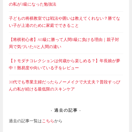
ン
の私が3級になった勉強法
子どもの将棋教室では戦法や囲いは教えてくれない？勝てな
い子が上達のために家庭でできること
【将棋初心者】AI3級に勝って人間8級に負ける理由｜親子対
局で気づいたAIと人間の違い
【トモダチコレクションは何歳から楽しめる？】年長娘が夢
中！難易度や向いている子をレビュー
30代でも専業主婦だったらノーメイクで大丈夫？普段すっぴ
んの私が続ける最低限のスキンケア
過去の記事
過去の記事一覧は
こちら
から