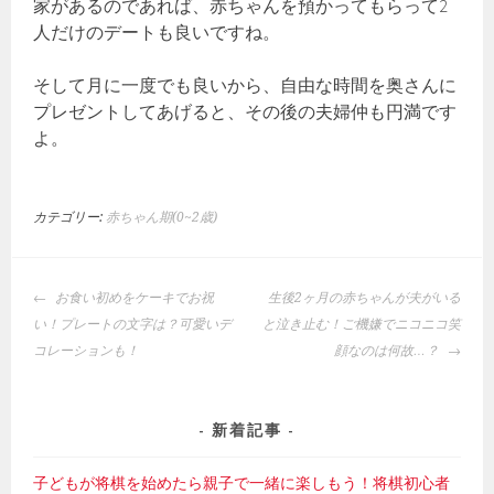
家があるのであれば、赤ちゃんを預かってもらって2
人だけのデートも良いですね。
そして月に一度でも良いから、自由な時間を奥さんに
プレゼントしてあげると、その後の夫婦仲も円満です
よ。
カテゴリー:
赤ちゃん期(0~2歳)
投
お食い初めをケーキでお祝
生後2ヶ月の赤ちゃんが夫がいる
稿
い！プレートの文字は？可愛いデ
と泣き止む！ご機嫌でニコニコ笑
ナ
コレーションも！
顔なのは何故…？
ビ
ゲ
ー
新着記事
シ
ョ
子どもが将棋を始めたら親子で一緒に楽しもう！将棋初心者