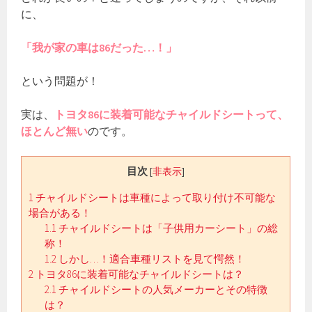
に、
「我が家の車は86だった…！」
という問題が！
実は、
トヨタ86に装着可能なチャイルドシートって、
ほとんど無い
のです。
目次
[
非表示
]
1
チャイルドシートは車種によって取り付け不可能な
場合がある！
1.1
チャイルドシートは「子供用カーシート」の総
称！
1.2
しかし…！適合車種リストを見て愕然！
2
トヨタ86に装着可能なチャイルドシートは？
2.1
チャイルドシートの人気メーカーとその特徴
は？