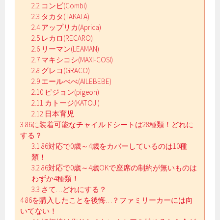
2.2
コンビ(Combi)
2.3
タカタ(TAKATA)
2.4
アップリカ(Aprica)
2.5
レカロ(RECARO)
2.6
リーマン(LEAMAN)
2.7
マキシコシ(MAXI-COSI)
2.8
グレコ(GRACO)
2.9
エールべべ(AILEBEBE)
2.10
ピジョン(pigeon)
2.11
カトージ(KATOJI)
2.12
日本育児
3
86に装着可能なチャイルドシートは28種類！どれに
する？
3.1
86対応で0歳～4歳をカバーしているのは10種
類！
3.2
86対応で0歳～4歳OKで座席の制約が無いものは
わずか4種類！
3.3
さて…どれにする？
4
86を購入したことを後悔…？ファミリーカーには向
いてない！