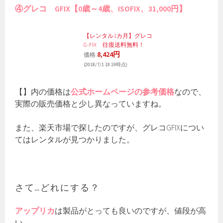
④グレコ GFIX【0歳～4歳、ISOFIX、31,000円】
【レンタル1カ月】グレコ
G-FIX 往復送料無料！
8,424円
価格:
(2018/7/1 18:19時点)
【】内の価格は
公式ホームページの参考価格
なので、
実際の販売価格と少し異なっていますね。
また、楽天市場で探したのですが、グレコGFIXについ
てはレンタルが見つかりました。
さて…どれにする？
アップリカ
は製品がとっても良いのですが、値段が高
い。