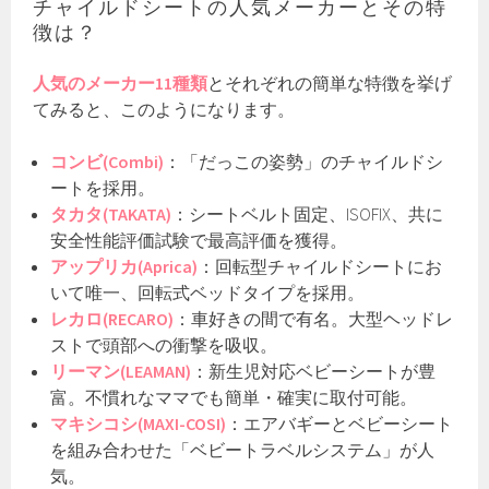
チャイルドシートの人気メーカーとその特
徴は？
人気のメーカー11種類
とそれぞれの簡単な特徴を挙げ
てみると、このようになります。
コンビ(Combi)
：「だっこの姿勢」のチャイルドシ
ートを採用。
タカタ(TAKATA)
：シートベルト固定、ISOFIX、共に
安全性能評価試験で最高評価を獲得。
アップリカ(Aprica)
：回転型チャイルドシートにお
いて唯一、回転式ベッドタイプを採用。
レカロ(RECARO)
：車好きの間で有名。大型ヘッドレ
ストで頭部への衝撃を吸収。
リーマン(LEAMAN)
：新生児対応ベビーシートが豊
富。不慣れなママでも簡単・確実に取付可能。
マキシコシ(MAXI-COSI)
：エアバギーとベビーシート
を組み合わせた「ベビートラベルシステム」が人
気。