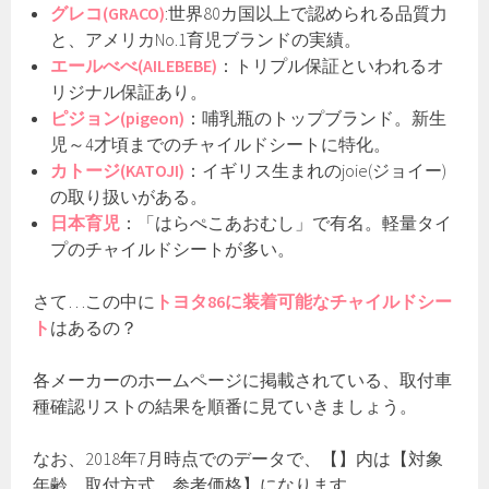
グレコ(GRACO)
:世界80カ国以上で認められる品質力
と、アメリカNo.1育児ブランドの実績。
エールべべ(AILEBEBE)
：トリプル保証といわれるオ
リジナル保証あり。
ピジョン(pigeon)
：哺乳瓶のトップブランド。新生
児～4才頃までのチャイルドシートに特化。
カトージ(KATOJI)
：イギリス生まれのjoie(ジョイー)
の取り扱いがある。
日本育児
：「はらぺこあおむし」で有名。軽量タイ
プのチャイルドシートが多い。
さて…この中に
トヨタ86に装着可能なチャイルドシー
ト
はあるの？
各メーカーのホームページに掲載されている、取付車
種確認リストの結果を順番に見ていきましょう。
なお、2018年7月時点でのデータで、【】内は【対象
年齢、取付方式、参考価格】になります。