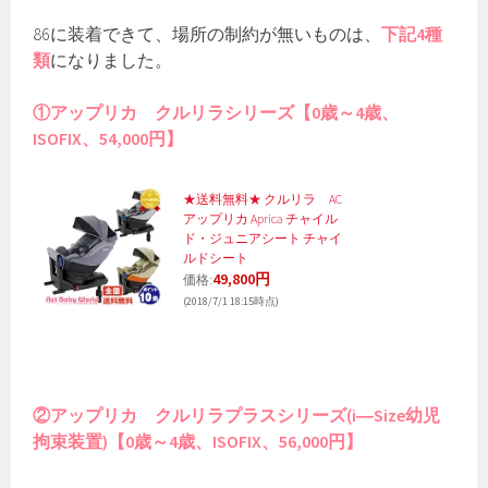
86に装着できて、場所の制約が無いものは、
下記4種
類
になりました。
①アップリカ クルリラシリーズ【0歳～4歳、
ISOFIX、54,000円】
★送料無料★ クルリラ AC
アップリカ Aprica チャイル
ド・ジュニアシート チャイ
ルドシート
49,800円
価格:
(2018/7/1 18:15時点)
②アップリカ クルリラプラスシリーズ(i―Size幼児
拘束装置)【0歳～4歳、ISOFIX、56,000円】