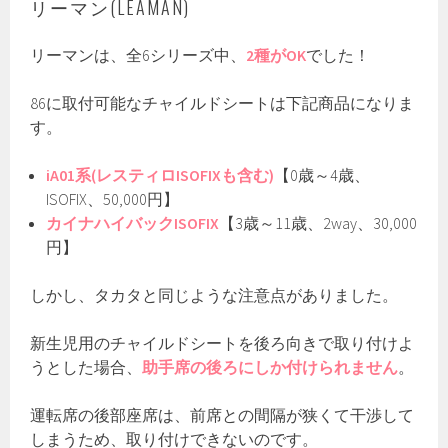
リーマン(LEAMAN)
リーマンは、全6シリーズ中、
2種がOK
でした！
86に取付可能なチャイルドシートは下記商品になりま
す。
iA01系(レスティロISOFIXも含む)
【0歳～4歳、
ISOFIX、50,000円】
カイナハイバックISOFIX
【3歳～11歳、2way、30,000
円】
しかし、タカタと同じような注意点がありました。
新生児用のチャイルドシートを後ろ向きで取り付けよ
うとした場合、
助手席の後ろにしか付けられません
。
運転席の後部座席は、前席との間隔が狭くて干渉して
しまうため、取り付けできないのです。