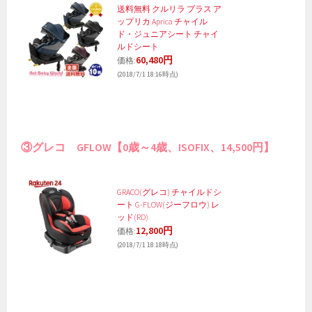
送料無料 クルリラ プラス ア
ップリカ Aprica チャイル
ド・ジュニアシート チャイ
ルドシート
60,480円
価格:
(2018/7/1 18:16時点)
③グレコ GFLOW【0歳～4歳、ISOFIX、14,500円】
GRACO(グレコ) チャイルドシ
ート G-FLOW(ジーフロウ) レ
ッド(RD)
12,800円
価格:
(2018/7/1 18:18時点)