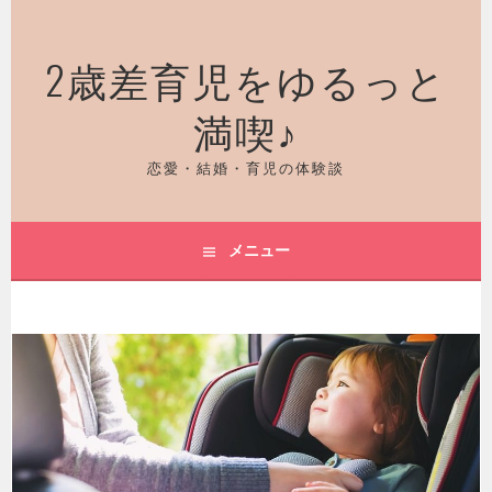
コ
ン
2歳差育児をゆるっと
テ
ン
満喫♪
ツ
へ
ス
恋愛・結婚・育児の体験談
キ
ッ
プ
メニュー